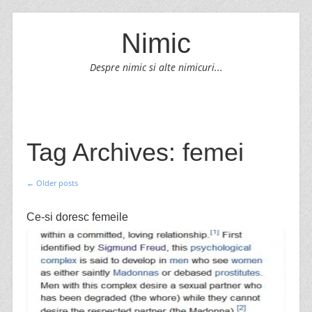
Nimic
Despre nimic si alte nimicuri...
SKIP TO CONTENT
Menu
Tag Archives:
femei
←
Older posts
Post navigation
Ce-si doresc femeile