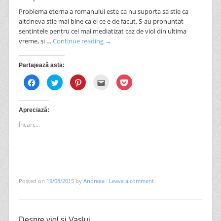
Problema eterna a romanului este ca nu suporta sa stie ca
altcineva stie mai bine ca el ce e de facut. S-au pronuntat
sentintele pentru cel mai mediatizat caz de viol din ultima
vreme, si …
Continue reading
→
Partajează asta:
Dă
Dă
Dă
Clic
Dă
clic
clic
clic
pentru
clic
pentru
pentru
pentru
a
pentru
a
a
a
trimite
a
partaja
partaja
partaja
prin
partaja
pe
pe
pe
email
pe
Apreciază:
Facebook(Se
Twitter(Se
Pinterest(Se
unui
Pocket(Se
deschide
deschide
deschide
prieten(Se
deschide
Încarc...
în
în
în
deschide
în
fereastră
fereastră
fereastră
în
fereastră
nouă)
nouă)
nouă)
fereastră
nouă)
nouă)
Posted on
19/08/2015
by
Andreea
·
Leave a comment
Despre viol şi Vaslui