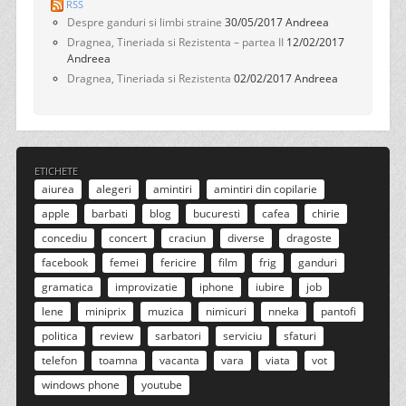
RSS
Despre ganduri si limbi straine
30/05/2017
Andreea
Dragnea, Tineriada si Rezistenta – partea II
12/02/2017
Andreea
Dragnea, Tineriada si Rezistenta
02/02/2017
Andreea
ETICHETE
aiurea
alegeri
amintiri
amintiri din copilarie
apple
barbati
blog
bucuresti
cafea
chirie
concediu
concert
craciun
diverse
dragoste
facebook
femei
fericire
film
frig
ganduri
gramatica
improvizatie
iphone
iubire
job
lene
miniprix
muzica
nimicuri
nneka
pantofi
politica
review
sarbatori
serviciu
sfaturi
telefon
toamna
vacanta
vara
viata
vot
windows phone
youtube