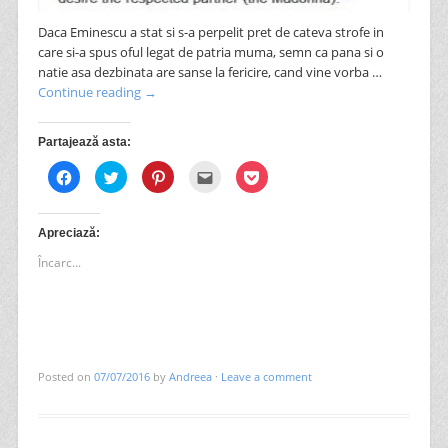
Daca Eminescu a stat si s-a perpelit pret de cateva strofe in
care si-a spus oful legat de patria muma, semn ca pana si o
natie asa dezbinata are sanse la fericire, cand vine vorba …
Continue reading
→
Partajează asta:
Dă
Dă
Dă
Clic
Dă
clic
clic
clic
pentru
clic
pentru
pentru
pentru
a
pentru
a
a
a
trimite
a
partaja
partaja
partaja
prin
partaja
pe
pe
pe
email
pe
Apreciază:
Facebook(Se
Twitter(Se
Pinterest(Se
unui
Pocket(Se
deschide
deschide
deschide
prieten(Se
deschide
Încarc...
în
în
în
deschide
în
fereastră
fereastră
fereastră
în
fereastră
nouă)
nouă)
nouă)
fereastră
nouă)
nouă)
Posted on
07/07/2016
by
Andreea
·
Leave a comment