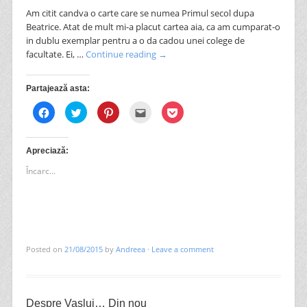
Am citit candva o carte care se numea Primul secol dupa
Beatrice. Atat de mult mi-a placut cartea aia, ca am cumparat-o
in dublu exemplar pentru a o da cadou unei colege de
facultate. Ei, …
Continue reading
→
Partajează asta:
Dă
Dă
Dă
Clic
Dă
clic
clic
clic
pentru
clic
pentru
pentru
pentru
a
pentru
a
a
a
trimite
a
partaja
partaja
partaja
prin
partaja
pe
pe
pe
email
pe
Apreciază:
Facebook(Se
Twitter(Se
Pinterest(Se
unui
Pocket(Se
deschide
deschide
deschide
prieten(Se
deschide
Încarc...
în
în
în
deschide
în
fereastră
fereastră
fereastră
în
fereastră
nouă)
nouă)
nouă)
fereastră
nouă)
nouă)
Posted on
21/08/2015
by
Andreea
·
Leave a comment
Despre Vaslui… Din nou