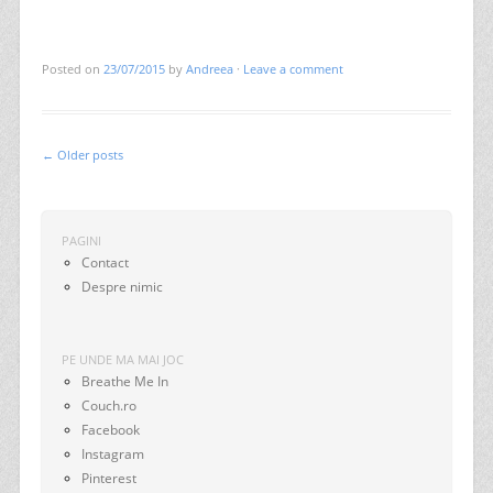
Posted on
23/07/2015
by
Andreea
·
Leave a comment
←
Older posts
Post navigation
PAGINI
Contact
Despre nimic
PE UNDE MA MAI JOC
Breathe Me In
Couch.ro
Facebook
Instagram
Pinterest