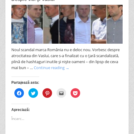
Noul scandal marca România nu e deloc nou. Vorbesc despre
atrocitatea din Vaslui, care s-a finalizat cu o ţară scandalizată,
plină de hashtaguri inutile şi nişte oameni – din lipsp de ceva
mai bun – …
Continue reading
→
Partajează asta:
Dă
Dă
Dă
Clic
Dă
clic
clic
clic
pentru
clic
pentru
pentru
pentru
a
pentru
a
a
a
trimite
a
partaja
partaja
partaja
prin
partaja
pe
pe
pe
email
pe
Apreciază:
Facebook(Se
Twitter(Se
Pinterest(Se
unui
Pocket(Se
deschide
deschide
deschide
prieten(Se
deschide
Încarc...
în
în
în
deschide
în
fereastră
fereastră
fereastră
în
fereastră
nouă)
nouă)
nouă)
fereastră
nouă)
nouă)