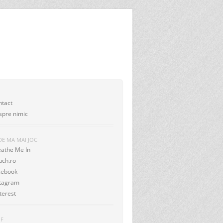
I
ntact
spre nimic
DE MA MAI JOC
eathe Me In
uch.ro
cebook
stagram
terest
OF