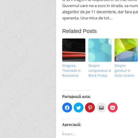
Guvernul care ne-a scos in strada, sa n
alegerilor de pe 11 decembrie, dar fara p
speranta. Una mica de tot…
Related Posts
Dragnea,
Despre
Despre
Tineriada si
cumparaturi si
ganduri si
Rezistenta
Black Friday
limbi straine
Partajează asta:
Dă
Dă
Dă
Clic
Dă
clic
clic
clic
pentru
clic
pentru
pentru
pentru
a
pentru
a
a
a
trimite
a
partaja
partaja
partaja
prin
partaja
pe
pe
pe
email
pe
Apreciază:
Facebook(Se
Twitter(Se
Pinterest(Se
unui
Pocket(Se
deschide
deschide
deschide
prieten(Se
deschide
Încarc...
în
în
în
deschide
în