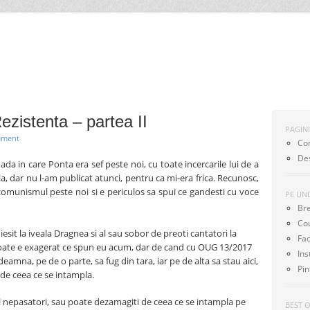
SKIP TO CONTENT
Menu
ezistenta – partea II
PAGIN
mment
Co
De
ada in care Ponta era sef peste noi, cu toate incercarile lui de a
 dar nu l-am publicat atunci, pentru ca mi-era frica. Recunosc,
comunismul peste noi si e periculos sa spui ce gandesti cu voce
PE UN
Br
Co
 iesit la iveala Dragnea si al sau sobor de preoti cantatori la
Fa
ate e exagerat ce spun eu acum, dar de cand cu OUG 13/2017
In
eamna, pe de o parte, sa fug din tara, iar pe de alta sa stau aici,
Pin
a de ceea ce se intampla.
al nepasatori, sau poate dezamagiti de ceea ce se intampla pe
BEST 