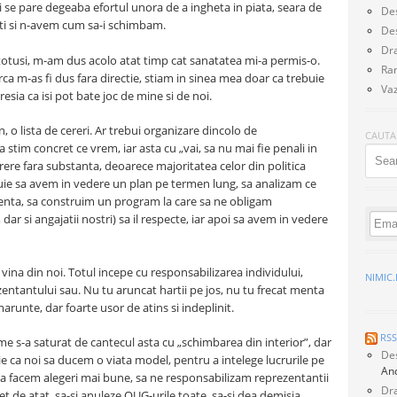
 se pare degeaba efortul unora de a ingheta in piata, seara de
De
oti si n-avem cum sa-i schimbam.
De
Dra
 totusi, m-am dus acolo atat timp cat sanatatea mi-a permis-o.
Ra
rca m-as fi dus fara directie, stiam in sinea mea doar ca trebuie
Vaz
resia ca isi pot bate joc de mine si de noi.
, o lista de cereri. Ar trebui organizare dincolo de
CAUTA
a stim concret ce vrem, iar asta cu „vai, sa nu mai fie penali in
Searc
cerere fara substanta, deoarece majoritatea celor din politica
ie sa avem in vedere un plan pe termen lung, sa analizam ce
urgenta, sa construim un program la care sa ne obligam
 dar si angajatii nostri) sa il respecte, iar apoi sa avem in vedere
vina din noi. Totul incepe cu responsabilizarea individului,
NIMIC
entantului sau. Nu tu aruncat hartii pe jos, nu tu frecat menta
marunte, dar foarte usor de atins si indeplinit.
RS
me s-a saturat de cantecul asta cu „schimbarea din interior”, dar
Des
 ca noi sa ducem o viata model, pentru a intelege lucrurile pe
An
 sa facem alegeri mai bune, sa ne responsabilizam reprezentantii
Dra
ret de atat, sa-si anuleze OUG-urile toate, sa-si dea demisia