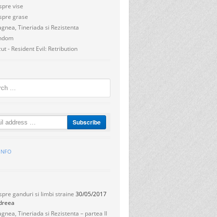
spre vise
spre grase
gnea, Tineriada si Rezistenta
ndom
ut - Resident Evil: Retribution
h
.INFO
S
pre ganduri si limbi straine
30/05/2017
dreea
gnea, Tineriada si Rezistenta – partea II