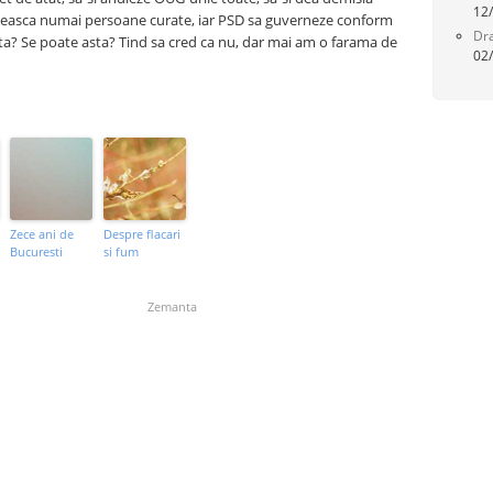
12
umeasca numai persoane curate, iar PSD sa guverneze conform
Dra
ata? Se poate asta? Tind sa cred ca nu, dar mai am o farama de
02
Zece ani de
Despre flacari
Bucuresti
si fum
Zemanta