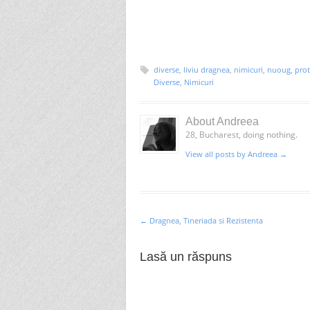
fereastră
fereastră
fereastră
în
fereastră
nouă)
nouă)
nouă)
fereastră
nouă)
nouă)
diverse
,
liviu dragnea
,
nimicuri
,
nuoug
,
prot
Diverse
,
Nimicuri
About Andreea
28, Bucharest, doing nothing.
View all posts by Andreea
→
←
Dragnea, Tineriada si Rezistenta
Post navigation
Lasă un răspuns