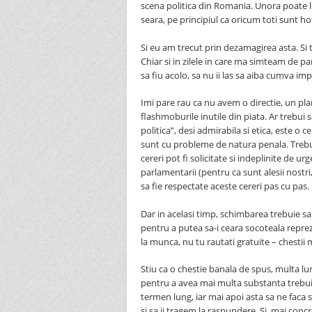
scena politica din Romania. Unora poate li
seara, pe principiul ca oricum toti sunt h
Si eu am trecut prin dezamagirea asta. Si
Chiar si in zilele in care ma simteam de pa
sa fiu acolo, sa nu ii las sa aiba cumva imp
Imi pare rau ca nu avem o directie, un plan
flashmoburile inutile din piata. Ar trebui s
politica”, desi admirabila si etica, este o 
sunt cu probleme de natura penala. Trebu
cereri pot fi solicitate si indeplinite de 
parlamentarii (pentru ca sunt alesii nostri,
sa fie respectate aceste cereri pas cu pas.
Dar in acelasi timp, schimbarea trebuie sa 
pentru a putea sa-i ceara socoteala reprez
la munca, nu tu rautati gratuite – chestii 
Stiu ca o chestie banala de spus, multa lu
pentru a avea mai multa substanta trebuie
termen lung, iar mai apoi asta sa ne faca
si sa ii tragem la raspundere. Si, mai conc