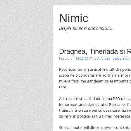
Nimic
Despre nimic si alte nimicuri...
Dragnea, Tineriada si R
Posted on
13/02/2017
by
Andreea
·
Leave a co
Recunosc, am un articol in draft din perio
scapa de o condamnare normala si morala,
mi-era frica, ma gandeam ca se intoarce 
tare.
Au trecut niste ani, si din inima PSD-ului a
inmormantarea democratiei Romaniei. Po
traiesc intr-o stare periculoasa care ma ind
sa intru in politica, sa fiu si mai interesat
Stiu ca poate unii dintre noi/voi sunt tot