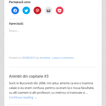
Partajează asta:
Dă
Dă
Dă
Clic
Dă
clic
clic
clic
pentru
clic
pentru
pentru
pentru
a
pentru
a
a
a
trimite
a
partaja
partaja
partaja
prin
partaja
pe
pe
pe
email
pe
Apreciază:
Facebook(Se
Twitter(Se
Pinterest(Se
unui
Pocket(Se
deschide
deschide
deschide
prieten(Se
deschide
Încarc...
în
în
în
deschide
în
fereastră
fereastră
fereastră
în
fereastră
nouă)
nouă)
nouă)
fereastră
nouă)
nouă)
Posted on
05/08/2013
by
Andreea
·
Leave a comment
Amintiri din copilarie #3
Sunt in Bucuresti din 2006. Imi aduc aminte ca era o toamna
calaie si eu eram confuza, pentru ca eram la o noua facultate,
cu alti oameni si alti profesori, cu metrou si tramvaie si …
Continue reading
→