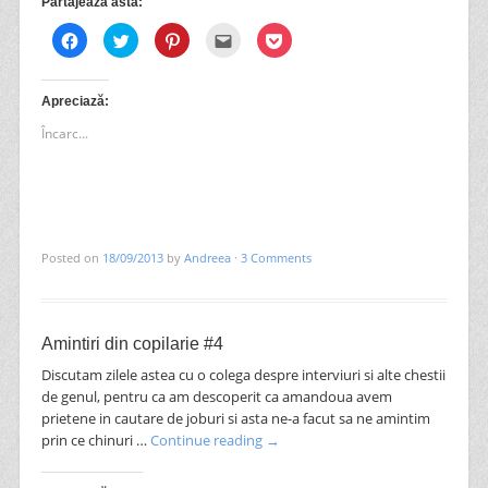
Partajează asta:
Dă
Dă
Dă
Clic
Dă
clic
clic
clic
pentru
clic
pentru
pentru
pentru
a
pentru
a
a
a
trimite
a
partaja
partaja
partaja
prin
partaja
pe
pe
pe
email
pe
Apreciază:
Facebook(Se
Twitter(Se
Pinterest(Se
unui
Pocket(Se
deschide
deschide
deschide
prieten(Se
deschide
Încarc...
în
în
în
deschide
în
fereastră
fereastră
fereastră
în
fereastră
nouă)
nouă)
nouă)
fereastră
nouă)
nouă)
Posted on
18/09/2013
by
Andreea
·
3 Comments
Amintiri din copilarie #4
Discutam zilele astea cu o colega despre interviuri si alte chestii
de genul, pentru ca am descoperit ca amandoua avem
prietene in cautare de joburi si asta ne-a facut sa ne amintim
prin ce chinuri …
Continue reading
→