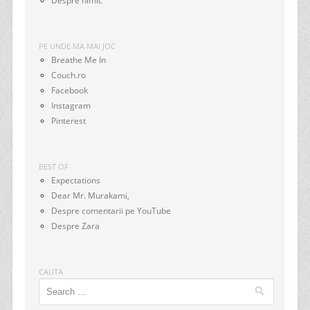
Despre nimic
PE UNDE MA MAI JOC
Breathe Me In
Couch.ro
Facebook
Instagram
Pinterest
BEST OF
Expectations
Dear Mr. Murakami,
Despre comentarii pe YouTube
Despre Zara
CAUTA
Search