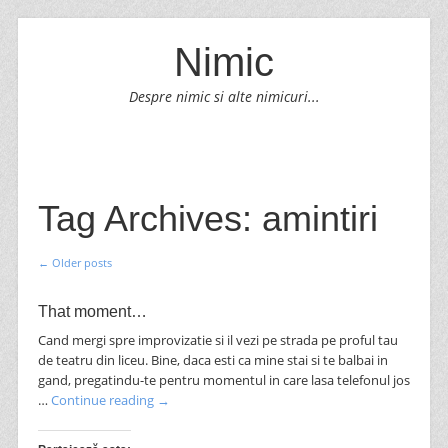
Nimic
Despre nimic si alte nimicuri...
SKIP TO CONTENT
Menu
Tag Archives:
amintiri
←
Older posts
Post navigation
That moment…
Cand mergi spre improvizatie si il vezi pe strada pe proful tau
de teatru din liceu. Bine, daca esti ca mine stai si te balbai in
gand, pregatindu-te pentru momentul in care lasa telefonul jos
…
Continue reading
→