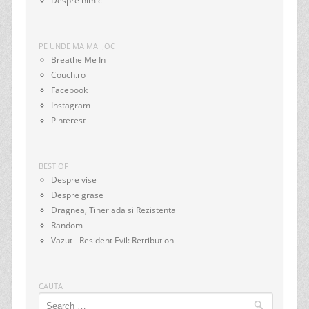
Despre nimic
PE UNDE MA MAI JOC
Breathe Me In
Couch.ro
Facebook
Instagram
Pinterest
BEST OF
Despre vise
Despre grase
Dragnea, Tineriada si Rezistenta
Random
Vazut - Resident Evil: Retribution
CAUTA
Search