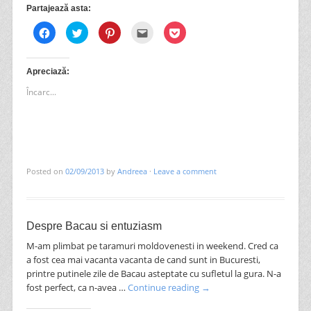
Partajează asta:
Dă
Dă
Dă
Clic
Dă
clic
clic
clic
pentru
clic
pentru
pentru
pentru
a
pentru
a
a
a
trimite
a
partaja
partaja
partaja
prin
partaja
pe
pe
pe
email
pe
Apreciază:
Facebook(Se
Twitter(Se
Pinterest(Se
unui
Pocket(Se
deschide
deschide
deschide
prieten(Se
deschide
Încarc...
în
în
în
deschide
în
fereastră
fereastră
fereastră
în
fereastră
nouă)
nouă)
nouă)
fereastră
nouă)
nouă)
Posted on
02/09/2013
by
Andreea
·
Leave a comment
Despre Bacau si entuziasm
M-am plimbat pe taramuri moldovenesti in weekend. Cred ca
a fost cea mai vacanta vacanta de cand sunt in Bucuresti,
printre putinele zile de Bacau asteptate cu sufletul la gura. N-a
fost perfect, ca n-avea …
Continue reading
→