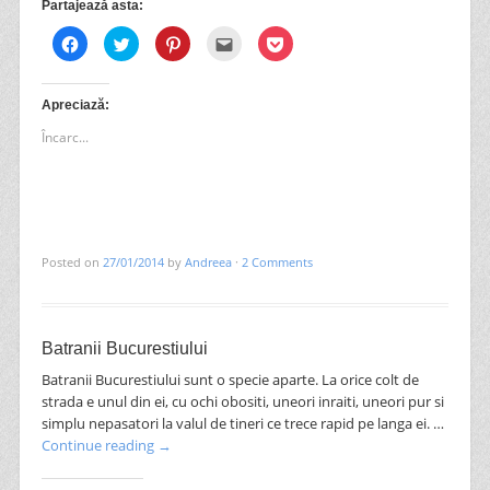
Partajează asta:
Dă
Dă
Dă
Clic
Dă
clic
clic
clic
pentru
clic
pentru
pentru
pentru
a
pentru
a
a
a
trimite
a
partaja
partaja
partaja
prin
partaja
pe
pe
pe
email
pe
Apreciază:
Facebook(Se
Twitter(Se
Pinterest(Se
unui
Pocket(Se
deschide
deschide
deschide
prieten(Se
deschide
Încarc...
în
în
în
deschide
în
fereastră
fereastră
fereastră
în
fereastră
nouă)
nouă)
nouă)
fereastră
nouă)
nouă)
Posted on
27/01/2014
by
Andreea
·
2 Comments
Batranii Bucurestiului
Batranii Bucurestiului sunt o specie aparte. La orice colt de
strada e unul din ei, cu ochi obositi, uneori inraiti, uneori pur si
simplu nepasatori la valul de tineri ce trece rapid pe langa ei. …
Continue reading
→