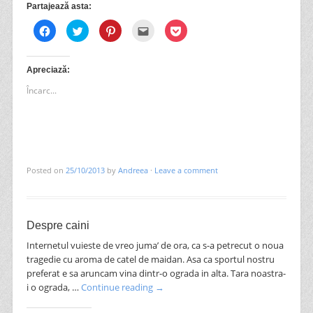
Partajează asta:
Dă
Dă
Dă
Clic
Dă
clic
clic
clic
pentru
clic
pentru
pentru
pentru
a
pentru
a
a
a
trimite
a
partaja
partaja
partaja
prin
partaja
pe
pe
pe
email
pe
Apreciază:
Facebook(Se
Twitter(Se
Pinterest(Se
unui
Pocket(Se
deschide
deschide
deschide
prieten(Se
deschide
Încarc...
în
în
în
deschide
în
fereastră
fereastră
fereastră
în
fereastră
nouă)
nouă)
nouă)
fereastră
nouă)
nouă)
Posted on
25/10/2013
by
Andreea
·
Leave a comment
Despre caini
Internetul vuieste de vreo juma’ de ora, ca s-a petrecut o noua
tragedie cu aroma de catel de maidan. Asa ca sportul nostru
preferat e sa aruncam vina dintr-o ograda in alta. Tara noastra-
i o ograda, …
Continue reading
→