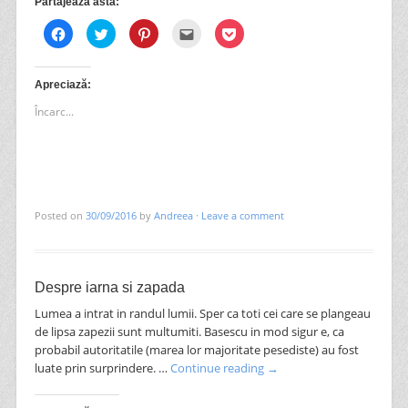
Partajează asta:
Dă
Dă
Dă
Clic
Dă
clic
clic
clic
pentru
clic
pentru
pentru
pentru
a
pentru
a
a
a
trimite
a
partaja
partaja
partaja
prin
partaja
pe
pe
pe
email
pe
Apreciază:
Facebook(Se
Twitter(Se
Pinterest(Se
unui
Pocket(Se
deschide
deschide
deschide
prieten(Se
deschide
Încarc...
în
în
în
deschide
în
fereastră
fereastră
fereastră
în
fereastră
nouă)
nouă)
nouă)
fereastră
nouă)
nouă)
Posted on
30/09/2016
by
Andreea
·
Leave a comment
Despre iarna si zapada
Lumea a intrat in randul lumii. Sper ca toti cei care se plangeau
de lipsa zapezii sunt multumiti. Basescu in mod sigur e, ca
probabil autoritatile (marea lor majoritate pesediste) au fost
luate prin surprindere. …
Continue reading
→