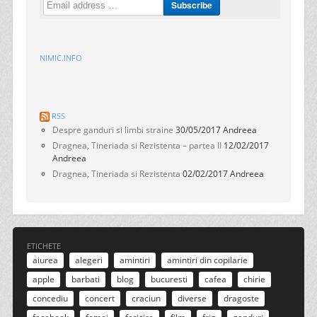
NIMIC.INFO
RSS
Despre ganduri si limbi straine
30/05/2017
Andreea
Dragnea, Tineriada si Rezistenta – partea II
12/02/2017
Andreea
Dragnea, Tineriada si Rezistenta
02/02/2017
Andreea
ETICHETE
aiurea
alegeri
amintiri
amintiri din copilarie
apple
barbati
blog
bucuresti
cafea
chirie
concediu
concert
craciun
diverse
dragoste