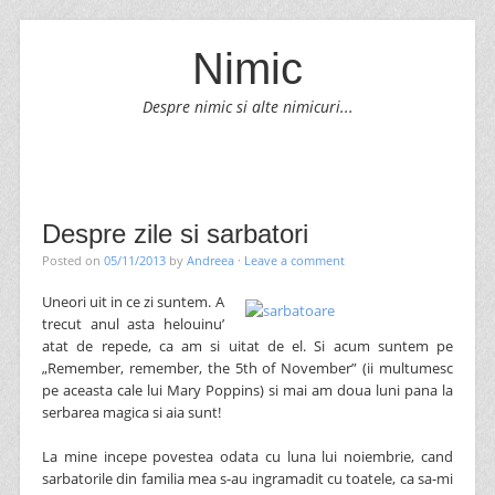
Nimic
Despre nimic si alte nimicuri...
SKIP TO CONTENT
Menu
Despre zile si sarbatori
Posted on
05/11/2013
by
Andreea
·
Leave a comment
Uneori uit in ce zi suntem. A
trecut anul asta helouinu’
atat de repede, ca am si uitat de el. Si acum suntem pe
„Remember, remember, the 5th of November” (ii multumesc
pe aceasta cale lui Mary Poppins) si mai am doua luni pana la
serbarea magica si aia sunt!
La mine incepe povestea odata cu luna lui noiembrie, cand
sarbatorile din familia mea s-au ingramadit cu toatele, ca sa-mi