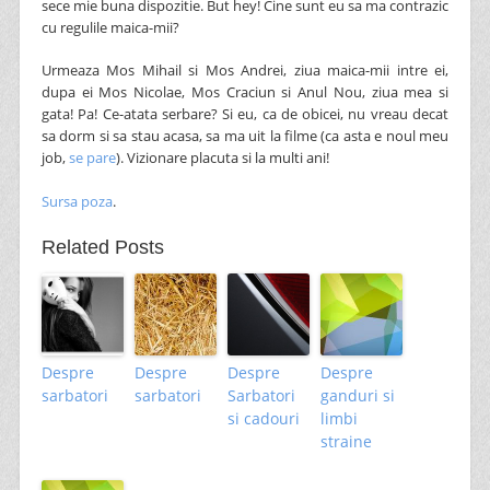
sece mie buna dispozitie. But hey! Cine sunt eu sa ma contrazic
cu regulile maica-mii?
Urmeaza Mos Mihail si Mos Andrei, ziua maica-mii intre ei,
dupa ei Mos Nicolae, Mos Craciun si Anul Nou, ziua mea si
gata! Pa! Ce-atata serbare? Si eu, ca de obicei, nu vreau decat
sa dorm si sa stau acasa, sa ma uit la filme (ca asta e noul meu
job,
se pare
). Vizionare placuta si la multi ani!
Sursa poza
.
Related Posts
Despre
Despre
Despre
Despre
sarbatori
sarbatori
Sarbatori
ganduri si
si cadouri
limbi
straine