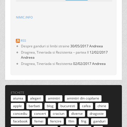
NIMIC.INFO
RSS
Despre ganduri si limbi straine
30/05/2017
Andreea
Dragnea, Tineriada si Rezistenta – partea II
12/02/2017
Andreea
Dragnea, Tineriada si Rezistenta
02/02/2017
Andreea
ETICHETE
aiurea
alegeri
amintiri
amintiri din copilarie
apple
barbati
blog
bucuresti
cafea
chirie
concediu
concert
craciun
diverse
dragoste
facebook
femei
fericire
film
frig
ganduri