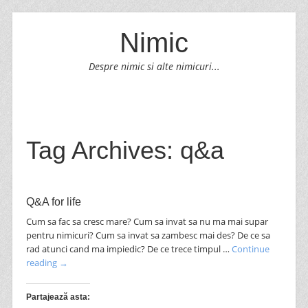
Nimic
Despre nimic si alte nimicuri...
SKIP TO CONTENT
Menu
Tag Archives:
q&a
Post navigation
Q&A for life
Cum sa fac sa cresc mare? Cum sa invat sa nu ma mai supar
pentru nimicuri? Cum sa invat sa zambesc mai des? De ce sa
rad atunci cand ma impiedic? De ce trece timpul …
Continue
reading
→
Partajează asta: