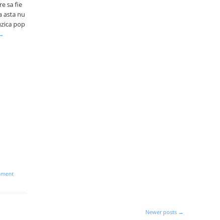
e sa fie
ca asta nu
muzica pop
→
mment
Newer posts
→