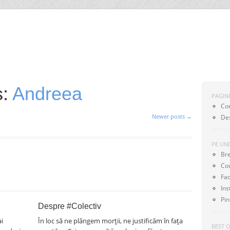
SKIP TO CONTENT
Menu
s:
Andreea
PAGIN
Co
Newer posts
→
De
PE UN
Br
Co
Fa
In
Pin
Despre #Colectiv
ai
În loc să ne plângem morţii, ne justificăm în faţa
BEST 