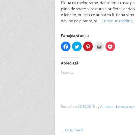
Ploua cu melodrame, dar toamna asta par
plina de soare si caldura si suflete, iar da
e fericire, nu stiu ce ar putea fi. Pana si 
devine palpitanta, si …
Continue reading
Partajează asta:
Dă
Dă
Dă
Clic
Dă
clic
clic
clic
pentru
clic
pentru
pentru
pentru
a
pentru
a
a
a
trimite
a
partaja
partaja
partaja
prin
partaja
pe
pe
pe
email
pe
Apreciază:
Facebook(Se
Twitter(Se
Pinterest(Se
unui
Pocket(Se
deschide
deschide
deschide
prieten(Se
deschide
Încarc...
în
în
în
deschide
în
fereastră
fereastră
fereastră
în
fereastră
nouă)
nouă)
nouă)
fereastră
nouă)
nouă)
Posted on
27/10/2015
by
Andreea
·
Leave a co
←
Older posts
Post navigation