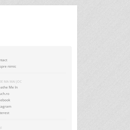
I
ntact
spre nimic
DE MA MAI JOC
eathe Me In
uch.ro
cebook
stagram
terest
OF