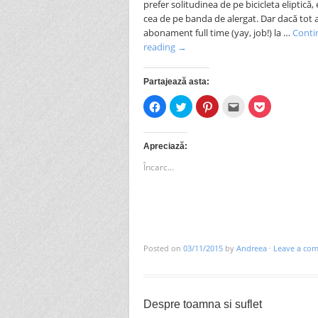
prefer solitudinea de pe bicicleta eliptică,
cea de pe banda de alergat. Dar dacă tot
abonament full time (yay, job!) la …
Conti
reading
→
Partajează asta:
Dă
Dă
Dă
Clic
Dă
clic
clic
clic
pentru
clic
pentru
pentru
pentru
a
pentru
a
a
a
trimite
a
partaja
partaja
partaja
prin
partaja
pe
pe
pe
email
pe
Apreciază:
Facebook(Se
Twitter(Se
Pinterest(Se
unui
Pocket(Se
deschide
deschide
deschide
prieten(Se
deschide
Încarc...
în
în
în
deschide
în
fereastră
fereastră
fereastră
în
fereastră
nouă)
nouă)
nouă)
fereastră
nouă)
nouă)
Posted on
03/11/2015
by
Andreea
·
Leave a co
Despre toamna si suflet