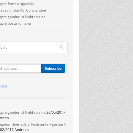
spre femeia speciala
as schimba #3: Constantine
pre ganduri si limbi straine
spre posta romana
h
.INFO
S
pre ganduri si limbi straine
30/05/2017
dreea
gnea, Tineriada si Rezistenta – partea II
/02/2017
Andreea