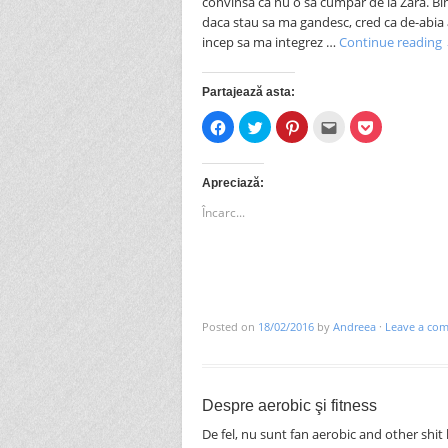
convinsa ca nu o sa cumpar de la Zara. Bin
daca stau sa ma gandesc, cred ca de-abi
incep sa ma integrez …
Continue reading
Partajează asta:
Dă
Dă
Dă
Clic
Dă
clic
clic
clic
pentru
clic
pentru
pentru
pentru
a
pentru
a
a
a
trimite
a
partaja
partaja
partaja
prin
partaja
pe
pe
pe
email
pe
Apreciază:
Facebook(Se
Twitter(Se
Pinterest(Se
unui
Pocket(Se
deschide
deschide
deschide
prieten(Se
deschide
Încarc...
în
în
în
deschide
în
fereastră
fereastră
fereastră
în
fereastră
nouă)
nouă)
nouă)
fereastră
nouă)
nouă)
Posted on
18/02/2016
by
Andreea
·
Leave a co
Despre aerobic şi fitness
De fel, nu sunt fan aerobic and other shit l