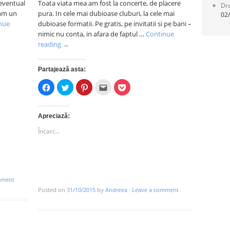
 eventual
Toata viata mea am fost la concerte, de placere
Dra
 am un
pura. In cele mai dubioase cluburi, la cele mai
02
nue
dubioase formatii. Pe gratis, pe invitatii si pe bani –
nimic nu conta, in afara de faptul …
Continue
reading
→
Partajează asta:
Dă
Dă
Dă
Clic
Dă
clic
clic
clic
pentru
clic
pentru
pentru
pentru
a
pentru
a
a
a
trimite
a
partaja
partaja
partaja
prin
partaja
pe
pe
pe
email
pe
Apreciază:
Facebook(Se
Twitter(Se
Pinterest(Se
unui
Pocket(Se
deschide
deschide
deschide
prieten(Se
deschide
Încarc...
în
în
în
deschide
în
fereastră
fereastră
fereastră
în
fereastră
nouă)
nouă)
nouă)
fereastră
nouă)
nouă)
mment
Posted on
31/10/2015
by
Andreea
·
Leave a comment